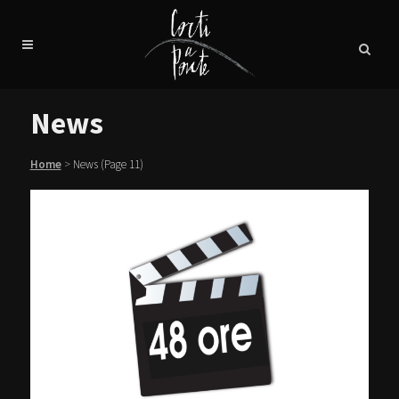
News
Home
>
News
(Page 11)