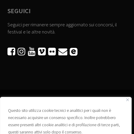
SEGUICI
Seguici per rimanere sempre aggiornato sui concorsi, il
festival e le altre novità.






Questo sito utilizza cookie tecnici e analitici per i quali non è
Associazione “Corti a Ponte” APS
necessario acquisire un consenso specifico. Inoltre potrebbero
Via Wagner, 42 - 35020 Ponte San Nicolò (PD)
essere presenti altri cookie analitici e di profilazione di terze parti,
C.F. 92223660280
questi saranno attivi solo dopo il consenso.
Privacy policy