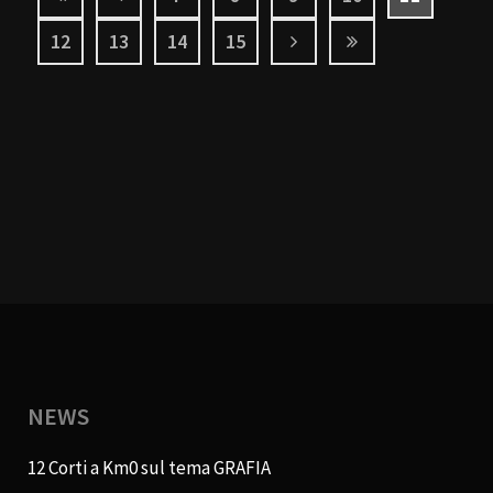
12
13
14
15
NEWS
12 Corti a Km0 sul tema GRAFIA