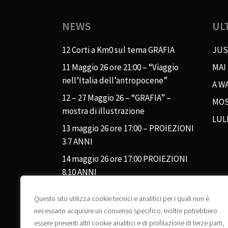
NEWS
UL
12 Corti a Km0 sul tema GRAFIA
JUS
11 Maggio 26 ore 21:00 – “Viaggio
MAI
nell’Italia dell’antropocene”
A WA
12 – 27 Maggio 26 – “GRAFIA” –
MOS
mostra di illustrazione
LUL
13 maggio 26 ore 17:00 – PROIEZIONI
3.7 ANNI
14 maggio 26 ore 17:00 PROIEZIONI
8.10 ANNI
Questo sito utilizza cookie tecnici e analitici per i quali non è
necessario acquisire un consenso specifico. Inoltre potrebbero
essere presenti altri cookie analitici e di profilazione di terze parti,