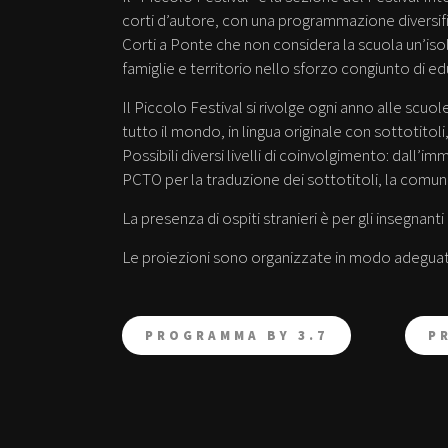
corti d’autore, con una programmazione diversifica
Corti a Ponte che non considera la scuola un’iso
famiglie e territorio nello sforzo congiunto di e
Il Piccolo Festival si rivolge ogni anno alle scuol
tutto il mondo, in lingua originale con sottotitoli
Possibili diversi livelli di coinvolgimento: dall’i
PCTO per la traduzione dei sottotitoli, la comunic
La presenza di ospiti stranieri è per gli insegnan
Le proiezioni sono organizzate in modo adeguato
PROGRAMMA BY 3.7
P