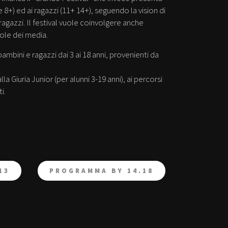
8+) ed ai ragazzi (11+ 14+), seguendo la vision di
agazzi. Il festival vuole coinvolgere anche
vole dei media.
bambini e ragazzi dai 3 ai 18 anni, provenienti da
a Giuria Junior (per alunni 3-19 anni), ai percorsi
i.
13
PROGRAMMA BY 14.18