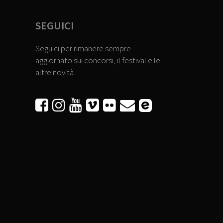
SEGUICI
Seguici per rimanere sempre
aggiornato sui concorsi, il festival e le
altre novità.





