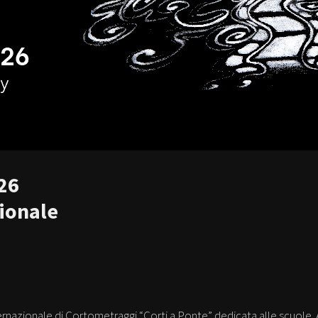
026
zionale
nternazionale di Cortometraggi “Corti a Ponte” dedicata alle scuole. 