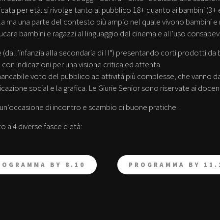
ta per età: si rivolge tanto al pubblico 18+ quanto ai bambini (3+ e 
la ma una parte del contesto più ampio nel quale vivono bambini e r
ducare bambini e ragazzi al linguaggio del cinema e all’uso consape
e (dall’infanzia alla secondaria di II°) presentando corti prodotti da 
, con indicazioni per una visione critica ed attenta.
mmancabile voto del pubblico ad attività più complesse, che vanno dall
azione social e la grafica. Le Giurie Senior sono riservate ai docent
ti un’occasione di incontro e scambio di buone pratiche.
 a 4 diverse fasce d’età:
ROGRAMMA BY 8.10
PROGRAMMA BY 11.