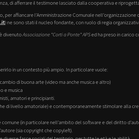
enza, di afferrare il testimone lasciato dalla cooperativa e riprogett
co, per affiancare l’Amministrazione Comunale nell’organizzazione 
.it
) ne sono stati il nucleo fondante, con ruolo di regia organizzativ
è divenuto
Associazione “Corti a Ponte” APS
ed ha preso in carico 
serirlo in un contesto più ampio. In particolare vuole:
scambio di buona arte (video ma anche musica e altro)
deo e musica
isti, amatori e principianti.
che di livello amatoriale) e contemporaneamente stimolare alla cresc
e comune (in particolare nell’ambito del software e del diritto d’aut
d’autore (sia copyright che copyleft).
iverse fasce sociali del territorio, per tutte le età e le abilità.