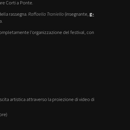
are Corti a Ponte.
della rassegna.
Raffaella Traniello
(insegnante,
g-
a.
completamente l’organizzazione del festival, con
ita artistica attraverso la proiezione di video di
ore)