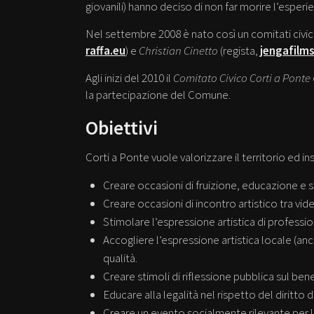
giovanili) hanno deciso di non far morire l’esperi
Nel settembre 2008 è nato così un comitati civi
raffa.eu
) e
Christian Cinetto
(regista,
jengafilms
Agli inizi del 2010 il
Comitato Civico Corti a Ponte
la partecipazione del Comune.
Obiettivi
Corti a Ponte vuole valorizzare il territorio ed in
Creare occasioni di fruizione, educazione e 
Creare occasioni di incontro artistico tra vi
Stimolare l’espressione artistica di profession
Accogliere l’espressione artistica locale (an
qualità.
Creare stimoli di riflessione pubblica sul ben
Educare alla legalità nel rispetto del diritto 
Creare un evento socialmente rilevante per le d