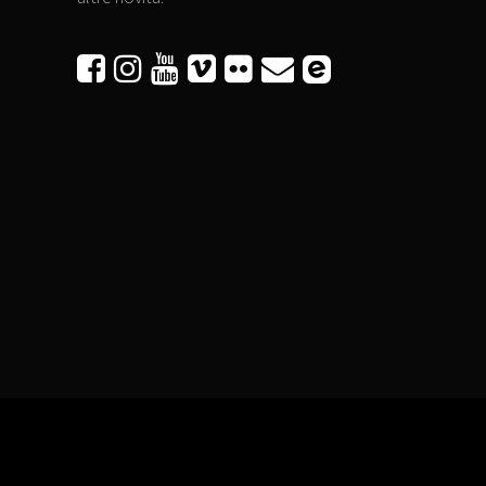





