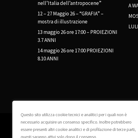
nell’Italia dell’antropocene”
A WA
12 – 27 Maggio 26 – “GRAFIA” –
MOS
mostra di illustrazione
LUL
13 maggio 26 ore 17:00 – PROIEZIONI
3.7 ANNI
14 maggio 26 ore 17:00 PROIEZIONI
8.10 ANNI
Questo sito utilizza cookie tecnici e analitici per i quali non è
necessario acquisire un consenso specifico. Inoltre potrebbero
essere presenti altri cookie analitici e di profilazione di terze parti,
questi saranno attivi solo dopo il consenso.