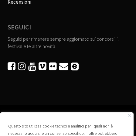
Recensioni
SEGUICI
Seguici per rimanere sempre aggiornato sui concorsi, il
festival e le altre novità.






Questo sito utilizza cookie tecnici e analitici per i quali non è
Associazione “Corti a Ponte” APS
necessario acquisire un consenso specifico. Inoltre potrebbero
Via Wagner, 42 - 35020 Ponte San Nicolò (PD)