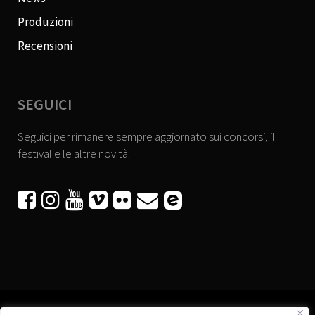
Produzioni
Recensioni
SEGUICI
Seguici per rimanere sempre aggiornato sui concorsi, il
festival e le altre novità.





