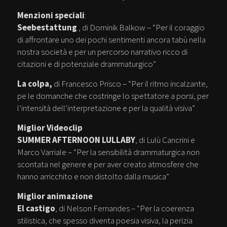
Menzioni speciali
:
Seebestattung
, di Dominik Balkow – “Per il coraggio
di affrontare uno dei pochi sentimenti ancora tabù nella
nostra società e per un percorso narrativo ricco di
citazioni e di potenziale drammaturgico”
La colpa,
di Francesco Prisco – “Per il ritmo incalzante,
pe le domanche che costringe lo spettatore a porsi, per
l’intensità dell’interpretazione e per la qualità visiva”
Miglior Videoclip
SUMMER AFTERNOON LULLABY
, di Lulù Cancrini e
Marco Varriale – “Per la sensibilità drammaturgica non
scontata nel genere e per aver creato atmosfere che
hanno arricchito e non distolto dalla musica”
Miglior animazione
El castigo
, di Nelson Fernandes – “Per la coerenza
stilistica, che spesso diventa poesia visiva, la perizia