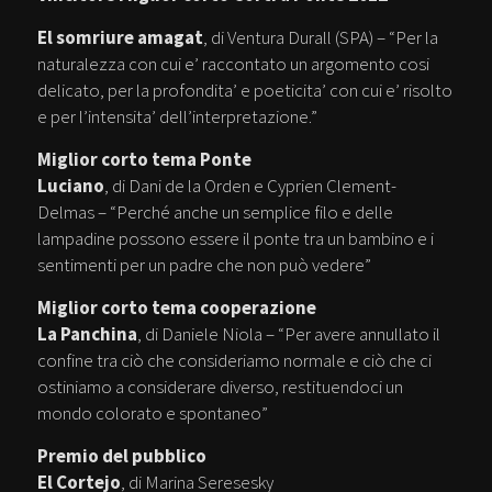
El somriure amagat
, di Ventura Durall (SPA) – “Per la
naturalezza con cui e’ raccontato un argomento cosi
delicato, per la profondita’ e poeticita’ con cui e’ risolto
e per l’intensita’ dell’interpretazione.”
Miglior corto tema Ponte
Luciano
, di Dani de la Orden e Cyprien Clement-
Delmas – “Perché anche un semplice filo e delle
lampadine possono essere il ponte tra un bambino e i
sentimenti per un padre che non può vedere”
Miglior corto tema cooperazione
La Panchina
, di Daniele Niola – “Per avere annullato il
confine tra ciò che consideriamo normale e ciò che ci
ostiniamo a considerare diverso, restituendoci un
mondo colorato e spontaneo”
Premio del pubblico
El Cortejo
, di Marina Seresesky