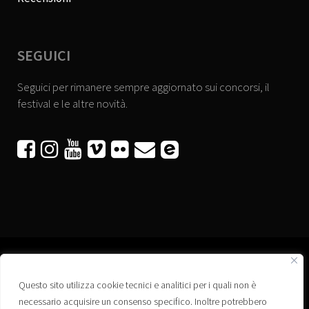
SEGUICI
Seguici per rimanere sempre aggiornato sui concorsi, il
festival e le altre novità.






Questo sito utilizza cookie tecnici e analitici per i quali non è
Associazione “Corti a Ponte” APS
necessario acquisire un consenso specifico. Inoltre potrebbero
Via Wagner, 42 - 35020 Ponte San Nicolò (PD)