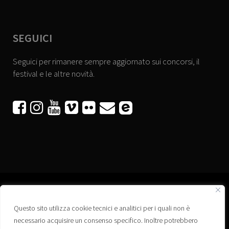
SEGUICI
Seguici per rimanere sempre aggiornato sui concorsi, il
festival e le altre novità.






Questo sito utilizza cookie tecnici e analitici per i quali non è
Associazione “Corti a Ponte” APS
necessario acquisire un consenso specifico. Inoltre potrebbero
Via Wagner, 42 - 35020 Ponte San Nicolò (PD)