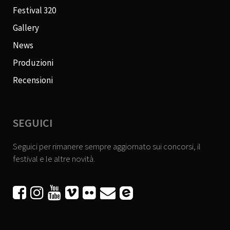
Festival 320
Gallery
News
Produzioni
Recensioni
SEGUICI
Seguici per rimanere sempre aggiornato sui concorsi, il
festival e le altre novità.





