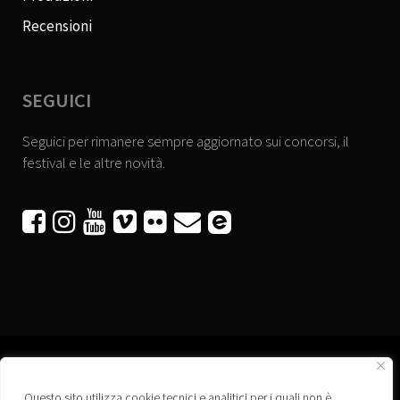
Recensioni
SEGUICI
Seguici per rimanere sempre aggiornato sui concorsi, il
festival e le altre novità.






Questo sito utilizza cookie tecnici e analitici per i quali non è
Associazione “Corti a Ponte” APS