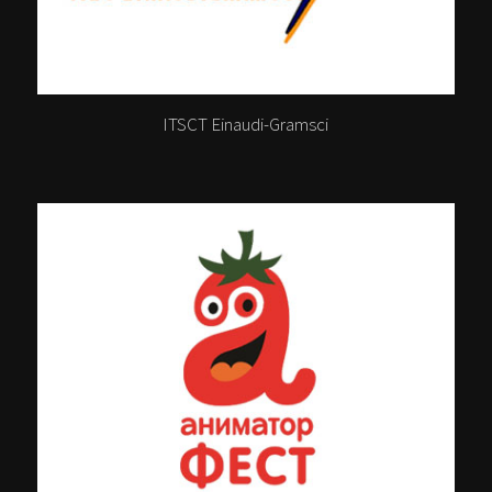
ITSCT Einaudi-Gramsci