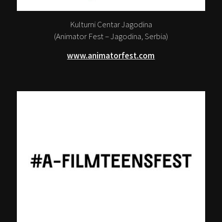
Kulturni Centar Jagodina
(Animator Fest – Jagodina, Serbia)
www.animatorfest.com