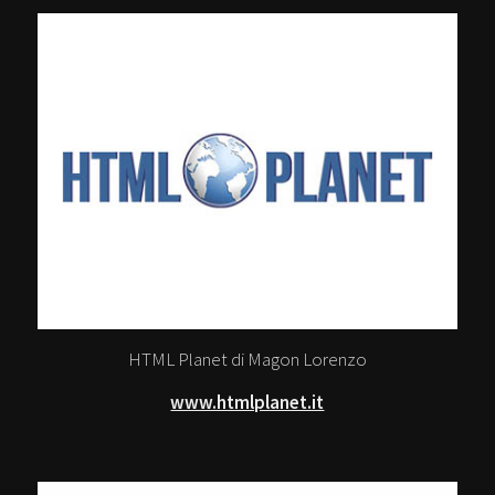
HTML Planet di Magon Lorenzo
www.htmlplanet.it