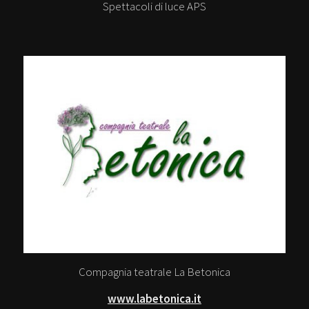
Spettacoli di luce APS
Compagnia teatrale La Betonica
www.labetonica.it