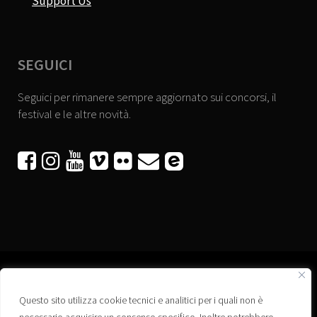
Support Us
SEGUICI
Seguici per rimanere sempre aggiornato sui concorsi, il
festival e le altre novità.






Questo sito utilizza cookie tecnici e analitici per i quali non è
Associazione “Corti a Ponte” APS