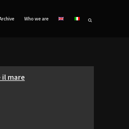
Archive
Who we are
 il mare