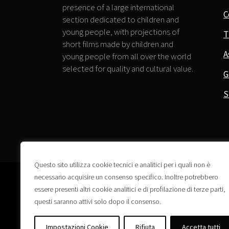
presence of a large international
C
section dedicated to children and
young people, with projections of
T
short films made by children and
A
young people from all over the world
selected for quality and cultural value.
G
S
Questo sito utilizza cookie tecnici e analitici per i quali non è
necessario acquisire un consenso specifico. Inoltre potrebbero
essere presenti altri cookie analitici e di profilazione di terze parti,
questi saranno attivi solo dopo il consenso.
Impostazioni Cookie
Rifiuta
Accetta tutti