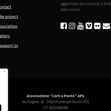
aggiornato sui concorsi, il festi
ontact
altre novità.
he project






ssociation
allery
upport Us
Associazione “Corti a Ponte” APS
Via Wagner, 42 - 35020 Ponte San Nicolò (PD)
C.F. 92223660280