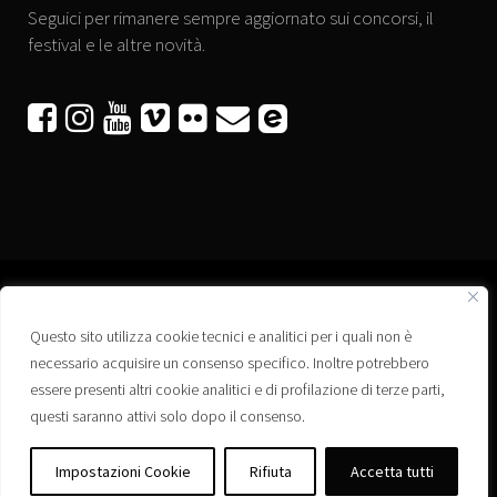
Seguici per rimanere sempre aggiornato sui concorsi, il
festival e le altre novità.






Questo sito utilizza cookie tecnici e analitici per i quali non è
Associazione “Corti a Ponte” APS
necessario acquisire un consenso specifico. Inoltre potrebbero
Via Wagner, 42 - 35020 Ponte San Nicolò (PD)
essere presenti altri cookie analitici e di profilazione di terze parti,
C.F. 92223660280
questi saranno attivi solo dopo il consenso.
Privacy policy
Registro delle Associazioni di Promozione Sociale – Regione Veneto –
Impostazioni Cookie
Rifiuta
Accetta tutti
Iscrizione n. PS/PD0364