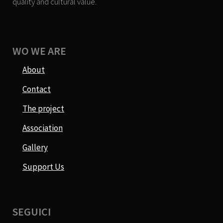
quality and cultural value.
WO WE ARE
About
Contact
The project
Association
Gallery
Support Us
SEGUICI