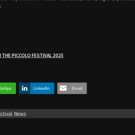
:
 THE PICCOLO FESTIVAL 2025
tsApp
LinkedIn
Email
stival
,
News