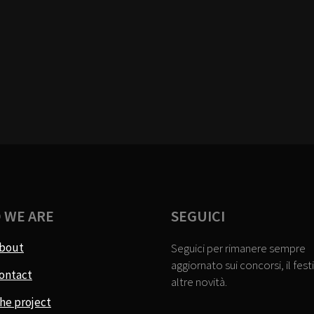
 WE ARE
SEGUICI
bout
Seguici per rimanere sempre
aggiornato sui concorsi, il festi
ontact
altre novità.
he project