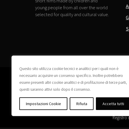
short films made by children and
A
young people from all over the world
selected for quality and cultural value.
G
S
Questo sito utilizza cookie tecnici e analitici per i quali non è
necessario acquisire un consenso specifico. Inoltre potrebbero
essere presenti altri cookie analitici e di profilazione di terze parti,
questi saranno attivi solo dopo il consenso.
Impostazioni Cookie
Rifiuta
Accetta tutti
Registro 