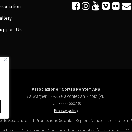






ssociation
allery
upport Us
Associazione “Corti a Ponte” APS
Via Wagner, 42 - 35020 Ponte San Nicolò (PD)
C.F. 92223660280
Privacy policy
delle Associazioni di Promozione Sociale – Regione Veneto – Iscrizione n.
Albo delle Associazioni – Comune di Ponte San Nicolò – Iscrizione n. 77