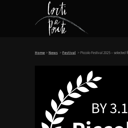
Home
>
News
>
Festival
>
Piccolo Festival 2025 – selected 