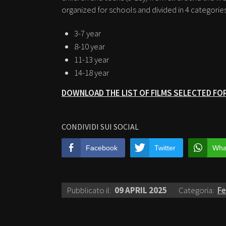
organized for schools and divided in 4 categories
3-7 year
8-10 year
11-13 year
14-18 year
DOWNLOAD THE LIST OF FILMS SELECTED FOR
CONDIVIDI SUI SOCIAL
Facebook
Twitter
Wha
Pubblicato il:
09 APRIL 2025
Categoria:
Fe