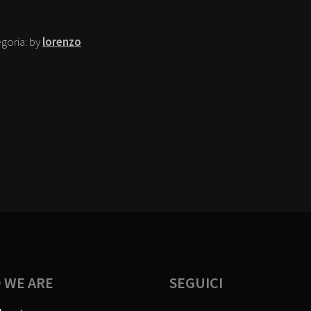
goria:
by
lorenzo
 WE ARE
SEGUICI