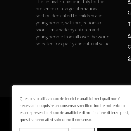
A
The festival is unique in Italy for the
presence of a large international
C
section dedicated to children and
young people, with projections of
T
short films made by children and
A
young people from all over the world
selected for quality and cultural value.
G
S
Questo sito utilizza cookie tecnici e analitici per i quali non è
necessario acquisire un consenso specifico. Inoltre potrebbero
essere presenti altri cookie analitici e di profilazione di terze parti,
questi saranno attivi solo dopo il consenso.