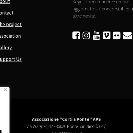
bout
Seguici per rimanere sempre
aggiornato sui concorsi, il festi
ontact
altre novità.
he project






ssociation
allery
upport Us
Associazione “Corti a Ponte” APS
Via Wagner, 42 - 35020 Ponte San Nicolò (PD)