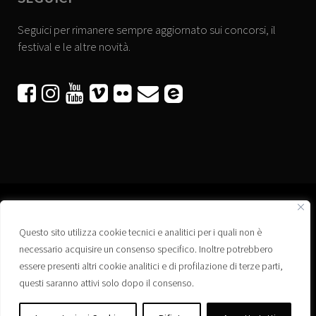
Seguici per rimanere sempre aggiornato sui concorsi, il
festival e le altre novità.






Questo sito utilizza cookie tecnici e analitici per i quali non è
Associazione “Corti a Ponte” APS
necessario acquisire un consenso specifico. Inoltre potrebbero
Via Wagner, 42 - 35020 Ponte San Nicolò (PD)
essere presenti altri cookie analitici e di profilazione di terze parti,
C.F. 92223660280
questi saranno attivi solo dopo il consenso.
Privacy policy
Registro delle Associazioni di Promozione Sociale – Regione Veneto –