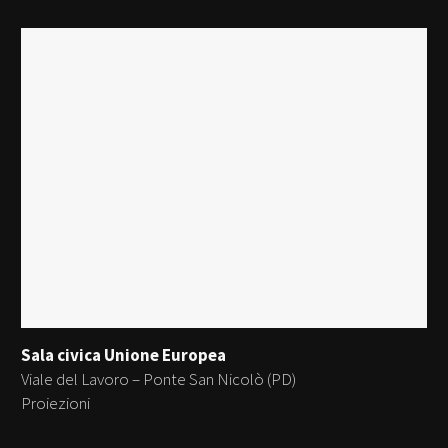
Sala civica Unione Europea
Viale del Lavoro – Ponte San Nicolò (PD)
Proiezioni