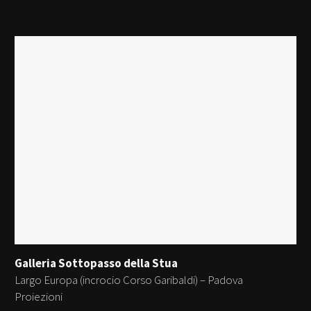
Galleria Sottopasso della Stua
Largo Europa (incrocio Corso Garibaldi) – Padova
Proiezioni