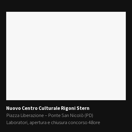
Nuovo Centro Culturale Rigoni Stern
Piazza Liberazione – Ponte San Nicolò (PD)
Laboratori, apertura e chiusura concorso 48ore