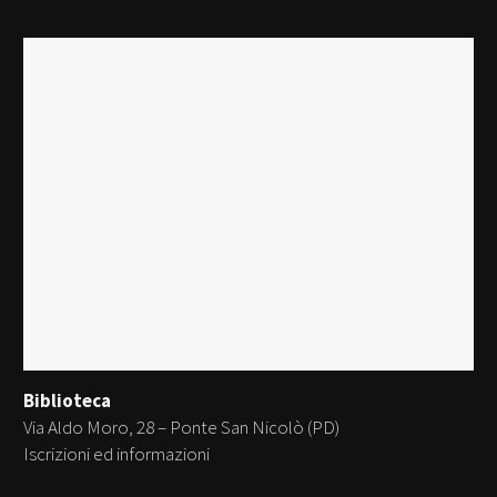
Biblioteca
Via Aldo Moro, 28 – Ponte San Nicolò (PD)
Iscrizioni ed informazioni