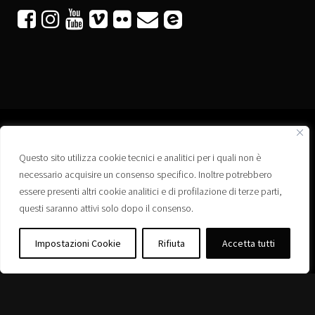






Questo sito utilizza cookie tecnici e analitici per i quali non è
Associazione “Corti a Ponte” APS
necessario acquisire un consenso specifico. Inoltre potrebbero
Via Wagner, 42 - 35020 Ponte San Nicolò (PD)
essere presenti altri cookie analitici e di profilazione di terze parti,
C.F. 92223660280
questi saranno attivi solo dopo il consenso.
Privacy policy
Registro delle Associazioni di Promozione Sociale – Regione Veneto –
Impostazioni Cookie
Rifiuta
Accetta tutti
Iscrizione n. PS/PD0364
Albo delle Associazioni – Comune di Ponte San Nicolò – Iscrizione n. 77