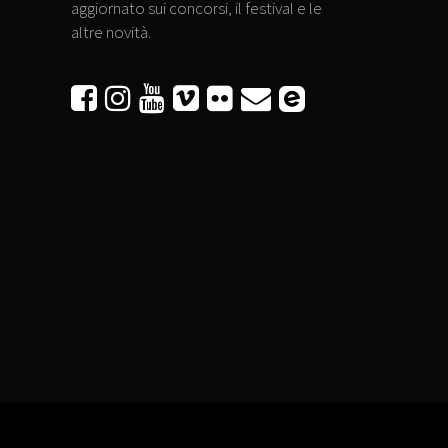
aggiornato sui concorsi, il festival e le
altre novità.





