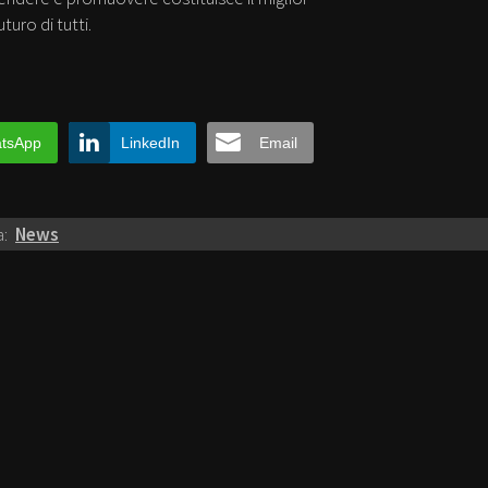
turo di tutti.
tsApp
LinkedIn
Email
a:
News