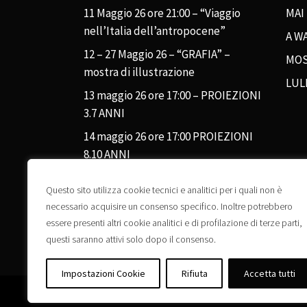
11 Maggio 26 ore 21:00 – “Viaggio
MAI
nell’Italia dell’antropocene”
A WA
12 – 27 Maggio 26 – “GRAFIA” –
MOS
mostra di illustrazione
LUL
13 maggio 26 ore 17:00 – PROIEZIONI
3.7 ANNI
14 maggio 26 ore 17:00 PROIEZIONI
8.10 ANNI
Questo sito utilizza cookie tecnici e analitici per i quali non è
necessario acquisire un consenso specifico. Inoltre potrebbero
essere presenti altri cookie analitici e di profilazione di terze parti,
questi saranno attivi solo dopo il consenso.
Impostazioni Cookie
Rifiuta
Accetta tutti