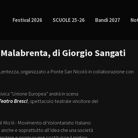
Festival 2026
SCUOLE 25-26
Bandi 2027
Not
– Malabrenta, di Giorgio Sangati
 Lentezza, organizzato a Ponte San Nicolò in collaborazione con
civica “Unione Europea” andrà in scena
Teatro Bresci
, spettacolo teatrale vincitore del
 il Mo.Vi.- Movimento di Volontariato Italiano
 anche e soprattutto all’idea che una società
difendere e promuovere costituisce il miglior