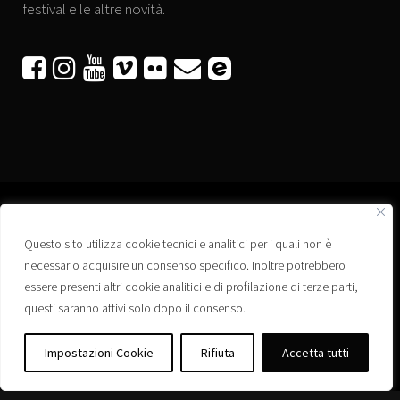
festival e le altre novità.






Questo sito utilizza cookie tecnici e analitici per i quali non è
Associazione “Corti a Ponte” APS
necessario acquisire un consenso specifico. Inoltre potrebbero
Via Wagner, 42 - 35020 Ponte San Nicolò (PD)
essere presenti altri cookie analitici e di profilazione di terze parti,
C.F. 92223660280
questi saranno attivi solo dopo il consenso.
Privacy policy
Registro delle Associazioni di Promozione Sociale – Regione Veneto –
Impostazioni Cookie
Rifiuta
Accetta tutti
Iscrizione n. PS/PD0364
Albo delle Associazioni – Comune di Ponte San Nicolò – Iscrizione n. 77