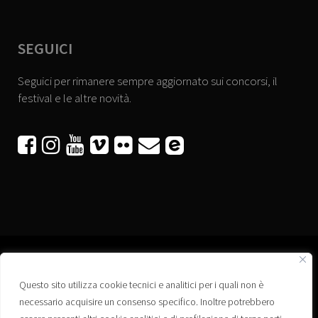
SEGUICI
Seguici per rimanere sempre aggiornato sui concorsi, il
festival e le altre novità.






Questo sito utilizza cookie tecnici e analitici per i quali non è
Associazione “Corti a Ponte” APS
necessario acquisire un consenso specifico. Inoltre potrebbero
Via Wagner, 42 - 35020 Ponte San Nicolò (PD)