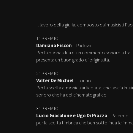
Il lavoro della giuria, composto dai musicisti P
1° PREMIO
Damiana Fiscon
– Padova
Per la buona idea di un commento sonoro a tratt
presenta un buon grado di originalità.
2° PREMIO
Valter De Michiel
– Torino
Per la scelta armonica articolata, che lascia intu
sonoro che ha del cinematografico.
3° PREMIO
Lucio Giacalone e Ugo Di Piazza
– Palermo
per la scelta timbrica che ben sottolinea le imm