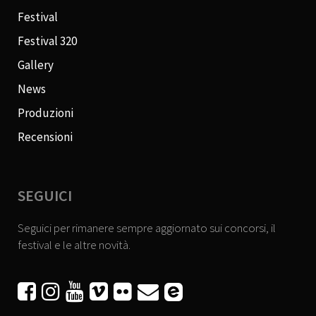
Festival
Festival 320
Gallery
News
Produzioni
Recensioni
SEGUICI
Seguici per rimanere sempre aggiornato sui concorsi, il
festival e le altre novità.





