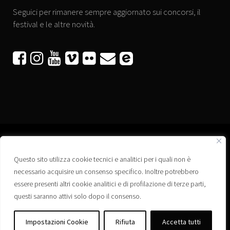
Seguici per rimanere sempre aggiornato sui concorsi, il
festival e le altre novità.






Questo sito utilizza cookie tecnici e analitici per i quali non è
Associazione “Corti a Ponte” APS
necessario acquisire un consenso specifico. Inoltre potrebbero
Via Wagner, 42 - 35020 Ponte San Nicolò (PD)
essere presenti altri cookie analitici e di profilazione di terze parti,
C.F. 92223660280
questi saranno attivi solo dopo il consenso.
Privacy policy
Registro delle Associazioni di Promozione Sociale – Regione Veneto –
Impostazioni Cookie
Rifiuta
Accetta tutti
Iscrizione n. PS/PD0364