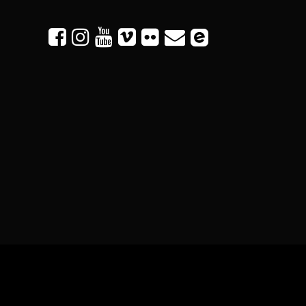





