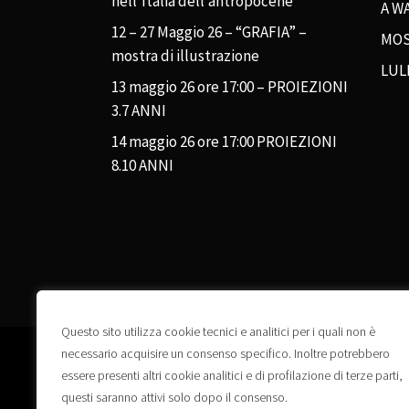
nell’Italia dell’antropocene”
A WA
12 – 27 Maggio 26 – “GRAFIA” –
MOS
mostra di illustrazione
LUL
13 maggio 26 ore 17:00 – PROIEZIONI
3.7 ANNI
14 maggio 26 ore 17:00 PROIEZIONI
8.10 ANNI
Questo sito utilizza cookie tecnici e analitici per i quali non è
necessario acquisire un consenso specifico. Inoltre potrebbero
essere presenti altri cookie analitici e di profilazione di terze parti,
questi saranno attivi solo dopo il consenso.