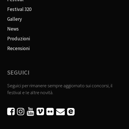
Festival 320
Gallery
News
Produzioni
Recensioni
SEGUICI
Seguici per rimanere sempre aggiornato sui concorsi, il
festival e le altre novità.





