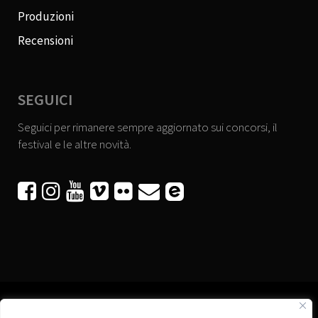
Produzioni
Recensioni
SEGUICI
Seguici per rimanere sempre aggiornato sui concorsi, il
festival e le altre novità.





