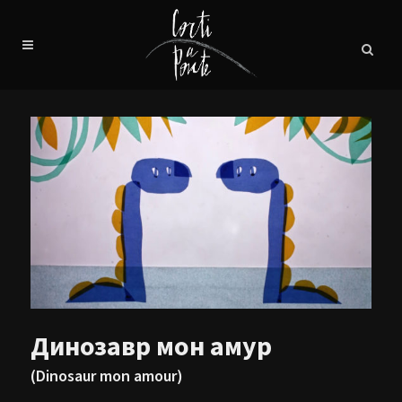
Динозавр мон амур
(Dinosaur mon amour)