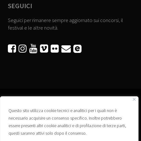
SEGUICI
Seguici per rimanere sempre aggiornato sui concorsi, il
festival e le altre novità.






Questo sito utilizza cookie tecnici e analitici per i quali non è
Associazione “Corti a Ponte” APS
necessario acquisire un consenso specifico. Inoltre potrebbero
Via Wagner, 42 - 35020 Ponte San Nicolò (PD)
essere presenti altri cookie analitici e di profilazione di terze parti,
C.F. 92223660280
questi saranno attivi solo dopo il consenso.
Privacy policy