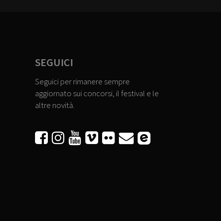
SEGUICI
Seguici per rimanere sempre
aggiornato sui concorsi, il festival e le
altre novità.





