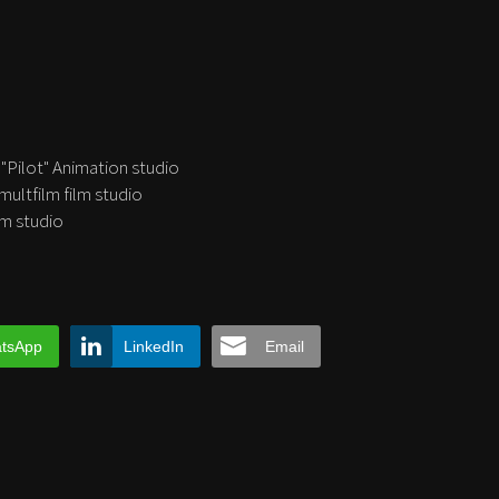
- "Pilot" Animation studio
multfilm film studio
lm studio
tsApp
LinkedIn
Email