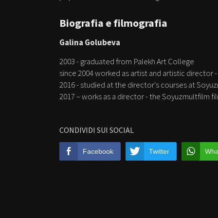
Biografia e filmografia
Galina Golubeva
2003 - graduated from Palekh Art College
since 2004 worked as artist and artistic director 
2016 - studied at the director's courses at Soyuz
2017 – works as a director - the Soyuzmultfilm fi
CONDIVIDI SUI SOCIAL
Facebook
Twitter
Wha