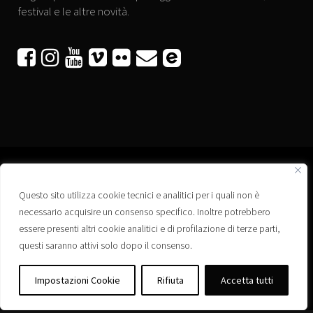
festival e le altre novità.






Questo sito utilizza cookie tecnici e analitici per i quali non è
Associazione “Corti a Ponte” APS
necessario acquisire un consenso specifico. Inoltre potrebbero
Via Wagner, 42 - 35020 Ponte San Nicolò (PD)
essere presenti altri cookie analitici e di profilazione di terze parti,
C.F. 92223660280
questi saranno attivi solo dopo il consenso.
Privacy policy
Registro delle Associazioni di Promozione Sociale – Regione Veneto –
Impostazioni Cookie
Rifiuta
Accetta tutti
Iscrizione n. PS/PD0364
Albo delle Associazioni – Comune di Ponte San Nicolò – Iscrizione n. 77