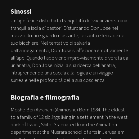
Sinossi
Un’ape felice disturba la tranquillità dei vacanzieri su una
tranquilla isola di pastori. Disturbando Don Jose nel
mezzo di uno sguardo rilassante, le sputa e lei cade nel
suo bicchiere. Nel tentativo di salvarla
dall’annegamento, Don Jose si affeziona emotivamente
all’ape. Quando l’ape viene improvvisamente divorata da
un’anatra, Don Jose inizia la sua ricerca dell’anatra,
intraprendendo una caccia alla logica e un viaggio
surreale nelle profondità della sua coscienza.
Biografia e filmografia
Moshe Ben Avraham (Animoshe) Born 1984. The eldest
to a family of 12 siblings living in a settlement in the west
bank of Israel, Shilo. Graduated from the Animation
department at the Musrara school of arts in Jerusalem