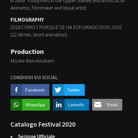
in 2009. Today lives in the Upper Galilee and works as an
Animator, Filmmaker and Visual artist.
FILMOGRAPHY
2018 COMO Y PORQUE SE HA ESFUMADO DON JOSE
(12:38 min, short animation)
Production
Moshe Ben-Avraham
CONDIVIDI SUI SOCIAL
Facebook
Twitter
WhatsApp
LinkedIn
Email
Catalogo Festival 2020
Sezione Ufficiale