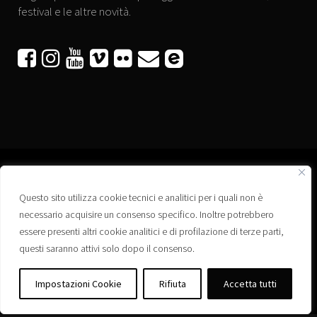
festival e le altre novità.






Questo sito utilizza cookie tecnici e analitici per i quali non è
Associazione “Corti a Ponte” APS
necessario acquisire un consenso specifico. Inoltre potrebbero
Via Wagner, 42 - 35020 Ponte San Nicolò (PD)
essere presenti altri cookie analitici e di profilazione di terze parti,
C.F. 92223660280
questi saranno attivi solo dopo il consenso.
Privacy policy
Registro delle Associazioni di Promozione Sociale – Regione Veneto –
Impostazioni Cookie
Rifiuta
Accetta tutti
Iscrizione n. PS/PD0364
Albo delle Associazioni – Comune di Ponte San Nicolò – Iscrizione n. 77