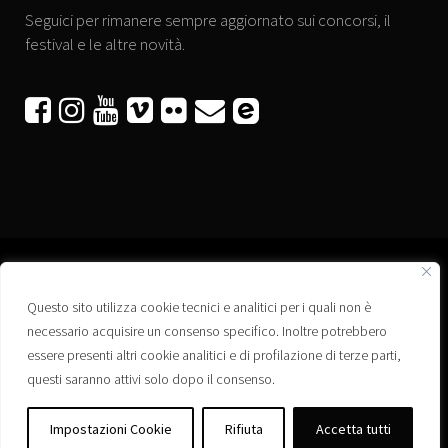
Seguici per rimanere sempre aggiornato sui concorsi, il
festival e le altre novità.






Questo sito utilizza cookie tecnici e analitici per i quali non è
Associazione “Corti a Ponte” APS
necessario acquisire un consenso specifico. Inoltre potrebbero
Via Wagner, 42 - 35020 Ponte San Nicolò (PD)
essere presenti altri cookie analitici e di profilazione di terze parti,
C.F. 92223660280
questi saranno attivi solo dopo il consenso.
Privacy policy
Registro delle Associazioni di Promozione Sociale – Regione Veneto –
Impostazioni Cookie
Rifiuta
Accetta tutti
Iscrizione n. PS/PD0364