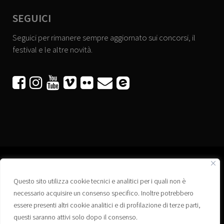
SEGUICI
Seguici per rimanere sempre aggiornato sui concorsi, il
festival e le altre novità.






Questo sito utilizza cookie tecnici e analitici per i quali non è
Associazione “Corti a Ponte” APS
necessario acquisire un consenso specifico. Inoltre potrebbero
Via Wagner, 42 - 35020 Ponte San Nicolò (PD)
essere presenti altri cookie analitici e di profilazione di terze parti,
C.F. 92223660280
questi saranno attivi solo dopo il consenso.
Privacy policy