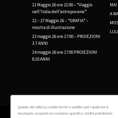
11 Maggio 26 ore 21:00 – “Viaggio
MAI
nell’Italia dell’antropocene”
A WA
12 – 27 Maggio 26 – “GRAFIA” –
MOS
mostra di illustrazione
LUL
13 maggio 26 ore 17:00 – PROIEZIONI
3.7 ANNI
14 maggio 26 ore 17:00 PROIEZIONI
8.10 ANNI
Questo sito utilizza cookie tecnici e analitici per i quali non è
necessario acquisire un consenso specifico. Inoltre potrebbero