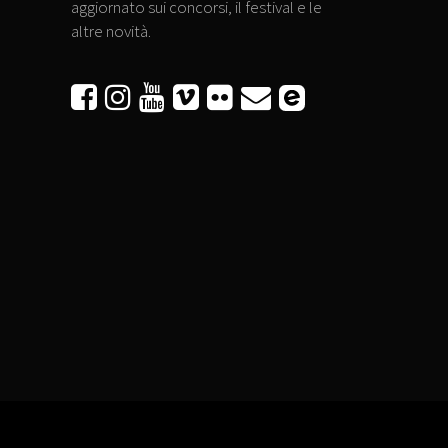
aggiornato sui concorsi, il festival e le
altre novità.





