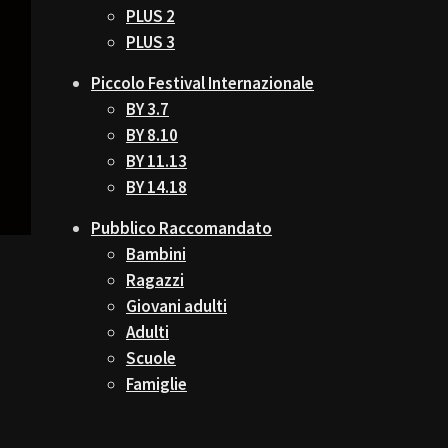
PLUS 2
PLUS 3
Piccolo Festival Internazionale
BY 3.7
BY 8.10
BY 11.13
BY 14.18
Pubblico Raccomandato
Bambini
Ragazzi
Giovani adulti
Adulti
Scuole
Famiglie