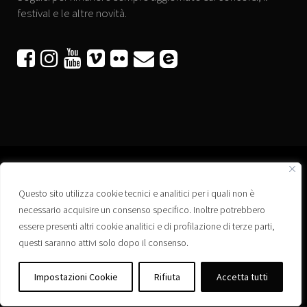
festival e le altre novità.






Questo sito utilizza cookie tecnici e analitici per i quali non è
Associazione “Corti a Ponte” APS
necessario acquisire un consenso specifico. Inoltre potrebbero
Via Wagner, 42 - 35020 Ponte San Nicolò (PD)
essere presenti altri cookie analitici e di profilazione di terze parti,
C.F. 92223660280
questi saranno attivi solo dopo il consenso.
Privacy policy
Registro delle Associazioni di Promozione Sociale – Regione Veneto –
Impostazioni Cookie
Rifiuta
Accetta tutti
Iscrizione n. PS/PD0364
Albo delle Associazioni – Comune di Ponte San Nicolò – Iscrizione n. 77