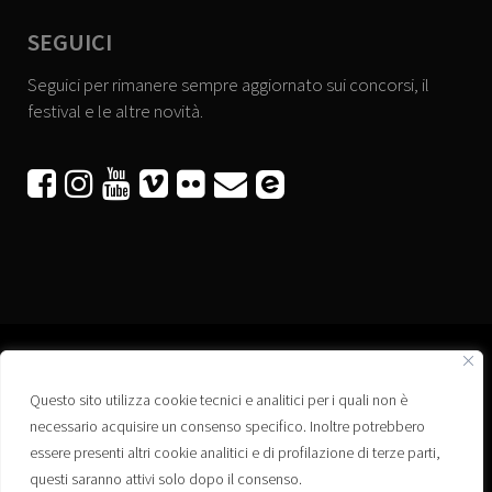
SEGUICI
Seguici per rimanere sempre aggiornato sui concorsi, il
festival e le altre novità.






Questo sito utilizza cookie tecnici e analitici per i quali non è
Associazione “Corti a Ponte” APS
necessario acquisire un consenso specifico. Inoltre potrebbero
Via Wagner, 42 - 35020 Ponte San Nicolò (PD)
essere presenti altri cookie analitici e di profilazione di terze parti,
C.F. 92223660280
questi saranno attivi solo dopo il consenso.
Privacy policy