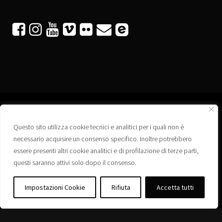






Questo sito utilizza cookie tecnici e analitici per i quali non è
Associazione “Corti a Ponte” APS
necessario acquisire un consenso specifico. Inoltre potrebbero
Via Wagner, 42 - 35020 Ponte San Nicolò (PD)
essere presenti altri cookie analitici e di profilazione di terze parti,
C.F. 92223660280
questi saranno attivi solo dopo il consenso.
Privacy policy
Registro delle Associazioni di Promozione Sociale – Regione Veneto –
Impostazioni Cookie
Rifiuta
Accetta tutti
Iscrizione n. PS/PD0364
Albo delle Associazioni – Comune di Ponte San Nicolò – Iscrizione n. 77