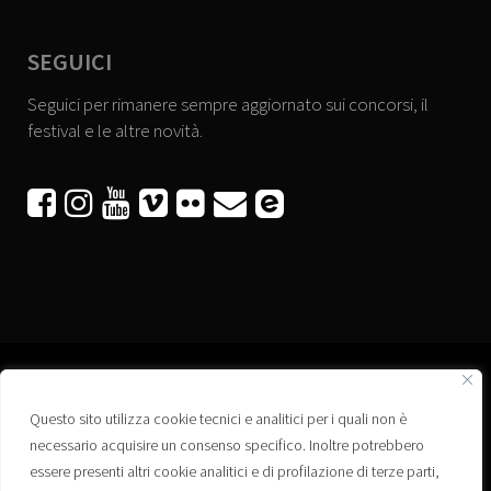
SEGUICI
Seguici per rimanere sempre aggiornato sui concorsi, il
festival e le altre novità.






Questo sito utilizza cookie tecnici e analitici per i quali non è
Associazione “Corti a Ponte” APS
necessario acquisire un consenso specifico. Inoltre potrebbero
Via Wagner, 42 - 35020 Ponte San Nicolò (PD)
essere presenti altri cookie analitici e di profilazione di terze parti,
C.F. 92223660280