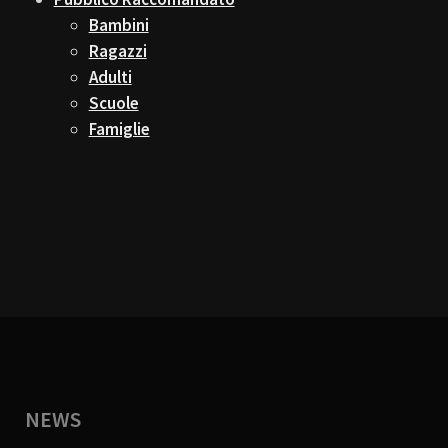
Bambini
Ragazzi
Adulti
Scuole
Famiglie
NEWS