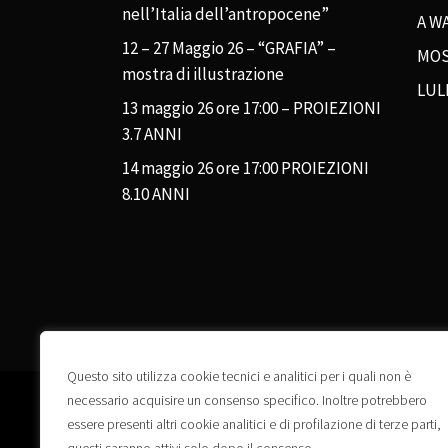
nell’Italia dell’antropocene”
A WA
12 – 27 Maggio 26 – “GRAFIA” –
MOS
mostra di illustrazione
LUL
13 maggio 26 ore 17:00 – PROIEZIONI
3.7 ANNI
14 maggio 26 ore 17:00 PROIEZIONI
8.10 ANNI
Questo sito utilizza cookie tecnici e analitici per i quali non è
necessario acquisire un consenso specifico. Inoltre potrebbero
essere presenti altri cookie analitici e di profilazione di terze parti,