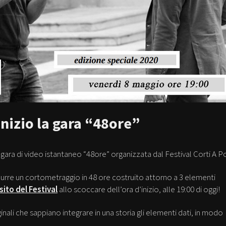
inizio la gara “48ore”
a gara di video istantaneo “48ore” organizzata dal Festival Corti A P
odurre un cortometraggio in 48 ore costruito attorno a 3 elementi
sito del Festival
allo scoccare dell’ora d’inizio, alle 19:00 di oggi!
ginali che sappiano integrare in una storia gli elementi dati, in modo