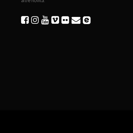
altre novità.





