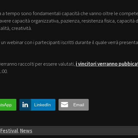
ara a tempo sono fondamentali capacità che vanno oltre le compet
vere capacità organizzativa, pazienza, resistenza fisica, capacità d
lità, creatività.
rà un webinar con i partecipanti iscritti durante il quale verrà presenta
erranno raccolti per essere valutati,
i vincitori verranno pubbica
:00.
tsApp
LinkedIn
Email
Festival
,
News