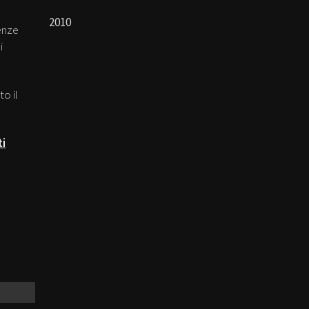
2010
enze
i
to il
ti