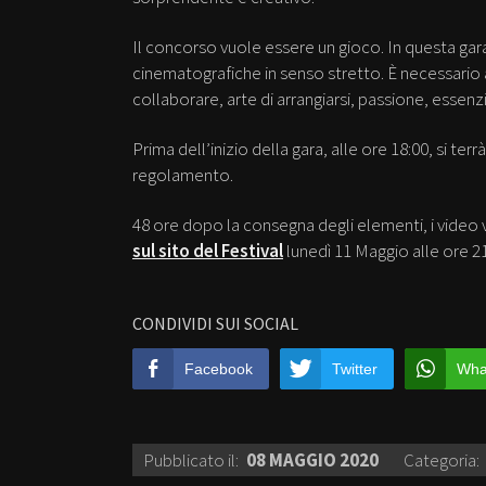
Il concorso vuole essere un gioco. In questa g
cinematografiche in senso stretto. È necessario a
collaborare, arte di arrangiarsi, passione, essenzia
Prima dell’inizio della gara, alle ore 18:00, si ter
regolamento.
48 ore dopo la consegna degli elementi, i video v
sul sito del Festival
lunedì 11 Maggio alle ore 21
CONDIVIDI SUI SOCIAL
Facebook
Twitter
Wha
Pubblicato il:
08 MAGGIO 2020
Categoria: