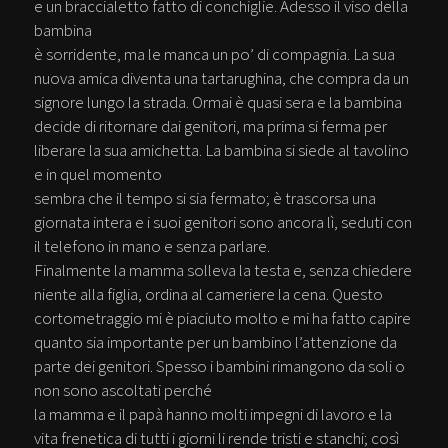
e un braccialetto fatto di conchiglie. Adesso il viso della
bambina
è sorridente, ma le manca un po’ di compagnia. La sua
nuova amica diventa una tartarughina, che compra da un
signore lungo la strada. Ormai è quasi sera e la bambina
decide di ritornare dai genitori, ma prima si ferma per
liberare la sua amichetta. La bambina si siede al tavolino
e in quel momento
sembra che il tempo si sia fermato; è trascorsa una
giornata intera e i suoi genitori sono ancora lì, seduti con
il telefono in mano e senza parlare.
Finalmente la mamma solleva la testa e, senza chiedere
niente alla figlia, ordina al cameriere la cena. Questo
cortometraggio mi è piaciuto molto e mi ha fatto capire
quanto sia importante per un bambino l’attenzione da
parte dei genitori. Spesso i bambini rimangono da soli o
non sono ascoltati perché
la mamma e il papà hanno molti impegni di lavoro e la
vita frenetica di tutti i giorni li rende tristi e stanchi; così