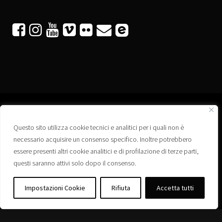






Questo sito utilizza cookie tecnici e analitici per i quali non è
Associazione “Corti a Ponte” APS
necessario acquisire un consenso specifico. Inoltre potrebbero
Via Wagner, 42 - 35020 Ponte San Nicolò (PD)
essere presenti altri cookie analitici e di profilazione di terze parti,
C.F. 92223660280
questi saranno attivi solo dopo il consenso.
Privacy policy
Registro delle Associazioni di Promozione Sociale – Regione Veneto –
Impostazioni Cookie
Rifiuta
Accetta tutti
Iscrizione n. PS/PD0364
Albo delle Associazioni – Comune di Ponte San Nicolò – Iscrizione n. 77