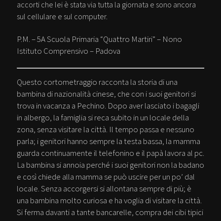
accorti che lei è stata via tutta la giornata e sono ancora
sul cellulare e sul computer.
P.M. – 5A Scuola Primaria “Quattro Martiri” – Nono
Istituto Comprensivo – Padova
Questo cortometraggio racconta la storia di una
bambina di nazionalità cinese, che con i suoi genitori si
trova in vacanza a Pechino. Dopo aver lasciato i bagagli
in albergo, la famiglia si reca subito in un locale della
zona, senza visitare la città. Il tempo passa e nessuno
parla; i genitori hanno sempre la testa bassa, la mamma
guarda continuamente il telefonino e il papà lavora al pc.
La bambina si annoia perché i suoi genitori non la badano
e così chiede alla mamma se può uscire per un po’ dal
locale. Senza accorgersi si allontana sempre di più; è
una bambina molto curiosa e ha voglia di visitare la città.
Si ferma davanti a tante bancarelle, compra dei cibi tipici