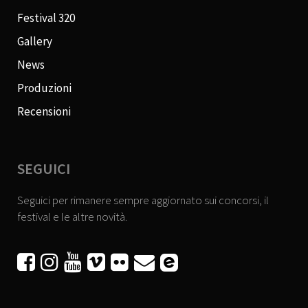
Festival 320
Gallery
News
Produzioni
Recensioni
SEGUICI
Seguici per rimanere sempre aggiornato sui concorsi, il
festival e le altre novità.





