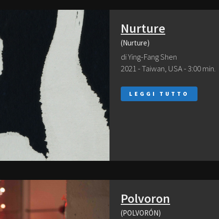
Nurture
(Nurture)
di Ying-Fang Shen
2021 - Taiwan, USA - 3:00 min.
LEGGI TUTTO
Polvoron
(POLVORÓN)