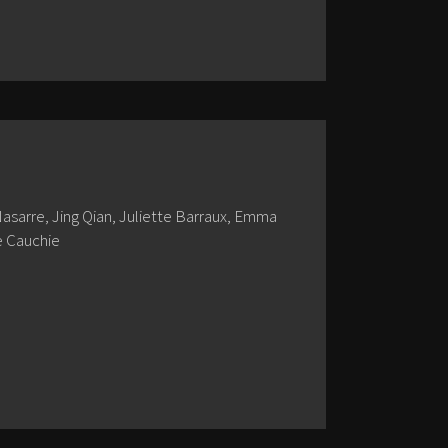
 Nasarre, Jing Qian, Juliette Barraux, Emma
e Cauchie