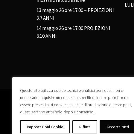
mostra di illustrazione
LUL
13 maggio 26 ore 17:00 – PROIEZIONI
3.7 ANNI
14 maggio 26 ore 17:00 PROIEZIONI
8.10 ANNI
Questo sito utilizza cookie tecnici e analitici per i quali non è
necessario acquisire un consenso specifico. Inoltre potrebbero
essere presenti altri cookie analitici e di profilazione di terze parti,
questi saranno attivi solo dopo il consenso.
Impostazioni Cookie
Rifiuta
Accetta tutti