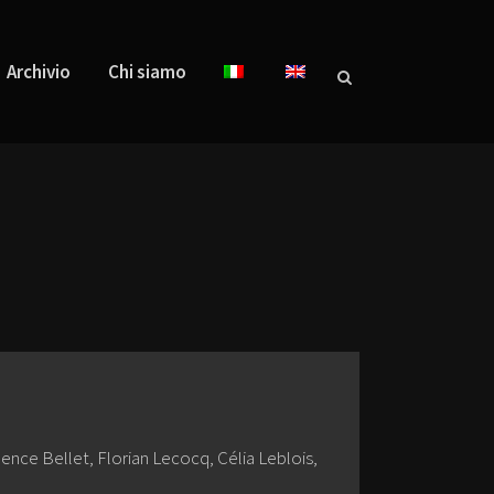
Archivio
Chi siamo
ence Bellet, Florian Lecocq, Célia Leblois,