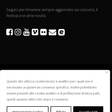
Seguici per rimanere sempre aggiornato sui concorsi, il
festival e le altre novità.






Questo sito utilizza cookie tecnici e analitici per i quali non è
Associazione “Corti a Ponte” APS
necessario acquisire un consenso specifico. Inoltre potrebbero
Via Wagner, 42 - 35020 Ponte San Nicolò (PD)
essere presenti altri cookie analitici e di profilazione di terze parti,
C.F. 92223660280
questi saranno attivi solo dopo il consenso.
Privacy policy
Registro delle Associazioni di Promozione Sociale – Regione Veneto –
Impostazioni Cookie
Rifiuta
Accetta tutti