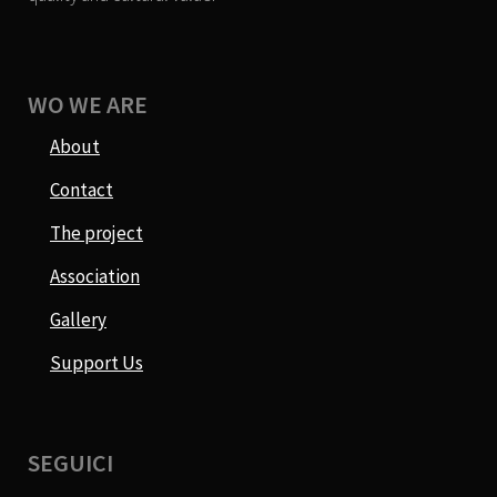
WO WE ARE
About
Contact
The project
Association
Gallery
Support Us
SEGUICI