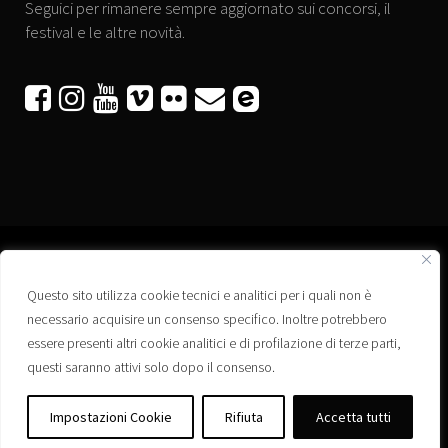
Seguici per rimanere sempre aggiornato sui concorsi, il
festival e le altre novità.






Questo sito utilizza cookie tecnici e analitici per i quali non è
Associazione “Corti a Ponte” APS
necessario acquisire un consenso specifico. Inoltre potrebbero
Via Wagner, 42 - 35020 Ponte San Nicolò (PD)
essere presenti altri cookie analitici e di profilazione di terze parti,
C.F. 92223660280
questi saranno attivi solo dopo il consenso.
Privacy policy
Registro delle Associazioni di Promozione Sociale – Regione Veneto –
Impostazioni Cookie
Rifiuta
Accetta tutti
Iscrizione n. PS/PD0364