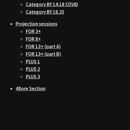
Category BY 14.18 COVID
Category BY 18.25
Projection sessions
FOR 3+
FOR 8+
FOR 13+ (part A)
FOR 13+ (part B)
PLUS 1
PLUS 2
PLUS 3
48ore Section