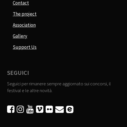
Contact
The project
Association
Gallery
Support Us
SEGUICI
Seguici per rimanere sempre aggiornato sui concorsi, il
festival e le altre novità.





