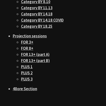
Category BY 8.10
Category BY 11.13
Category BY 14.18
Category BY 14.18 COVID
Category BY 18.25
Projection sessions
FOR 3+
FOR 8+
FOR 13+ (part A)
FOR 13+ (part B)
PLUS 1
PLUS 2
PLUS 3
48ore Section