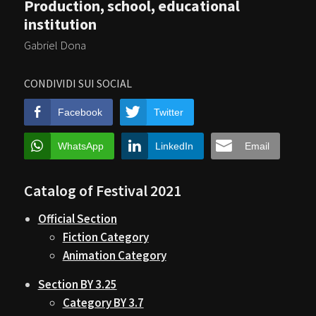
Production, school, educational
institution
Gabriel Dona
CONDIVIDI SUI SOCIAL
Facebook
Twitter
WhatsApp
LinkedIn
Email
Catalog of Festival 2021
Official Section
Fiction Category
Animation Category
Section BY 3.25
Category BY 3.7