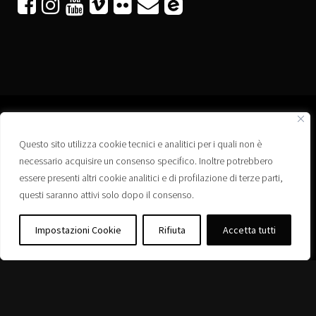






Questo sito utilizza cookie tecnici e analitici per i quali non è
Associazione “Corti a Ponte” APS
necessario acquisire un consenso specifico. Inoltre potrebbero
Via Wagner, 42 - 35020 Ponte San Nicolò (PD)
essere presenti altri cookie analitici e di profilazione di terze parti,
C.F. 92223660280
questi saranno attivi solo dopo il consenso.
Privacy policy
Registro delle Associazioni di Promozione Sociale – Regione Veneto –
Impostazioni Cookie
Rifiuta
Accetta tutti
Iscrizione n. PS/PD0364
Albo delle Associazioni – Comune di Ponte San Nicolò – Iscrizione n. 77