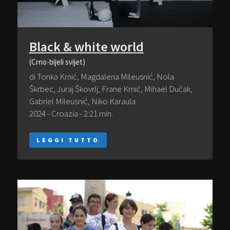
Black & white world
(Crno-bijeli svijet)
di Tonka Krnić, Magdalena Mileusnić, Nola
Škrbec, Juraj Škovrlj, Frane Krnić, Mihael Dučak,
Gabriel Mileusnić, Niko Karaula
2024 - Croazia - 2:21 min.
LEGGI TUTTO