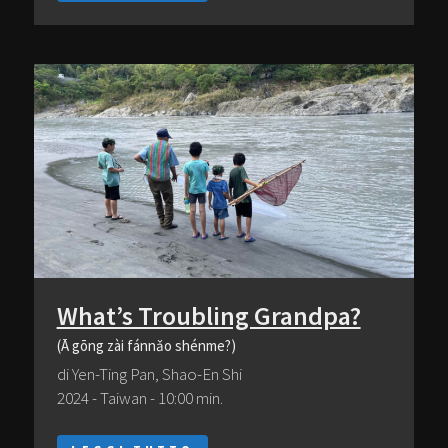
What’s Troubling Grandpa?
(Ā gōng zài fánnǎo shénme?)
di Yen-Ting Pan, Shao-En Shi
2024 - Taiwan - 10:00 min.