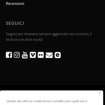
Recensioni
SEGUICI
Seguici per rimanere sempre aggiornato sui concorsi, il
festival e le altre novità.






Questo sito utilizza cookie tecnici e analitici per i quali non è
Associazione “Corti a Ponte” APS