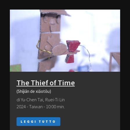
The Thief of Time
(Shíjiān de xiǎotōu)
di Yu-Chen Tai, Ruei-Ti Lin
2024 - Taiwan - 10:00 min.
LEGGI TUTTO