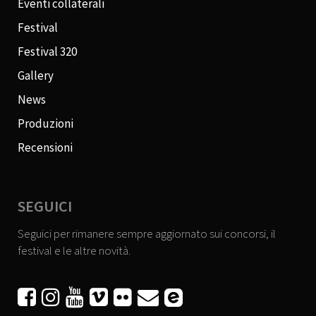
Eventi collaterali
Festival
Festival 320
Gallery
News
Produzioni
Recensioni
SEGUICI
Seguici per rimanere sempre aggiornato sui concorsi, il
festival e le altre novità.





