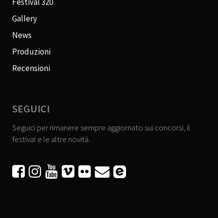
Festival 320
Gallery
News
Produzioni
Recensioni
SEGUICI
Seguici per rimanere sempre aggiornato sui concorsi, il
festival e le altre novità.





